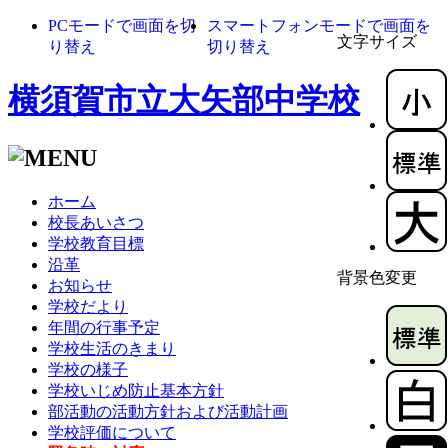
PCモードで画面を切
スマートフォンモードで画面を
文字サイズ
り替え
切り替え
横須賀市立大矢部中学校
ホーム
校長あいさつ
学校教育目標
沿革
背景色変更
お知らせ
学校だより
年間の行事予定
学校生活のきまり
学校の様子
学校いじめ防止基本方針
部活動の活動方針および活動計画
学校評価について